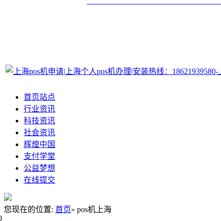
首页站点
行业资讯
科技资讯
社会资讯
辉煌中国
支付学堂
公益梦想
在线提交
您现在的位置:
首页
» pos机上海
0