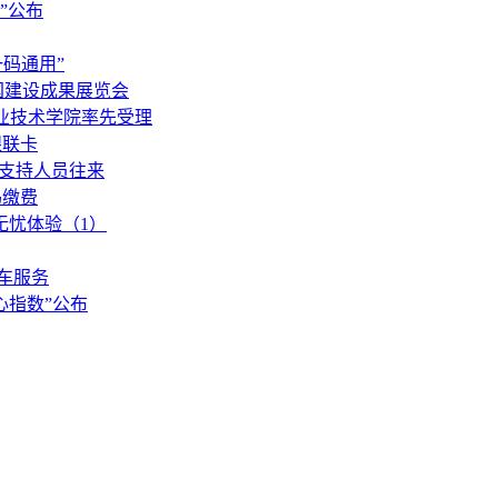
”公布
码通用”
国建设成果展览会
业技术学院率先受理
银联卡
向支持人员往来
码缴费
无忧体验（1）
车服务
心指数”公布