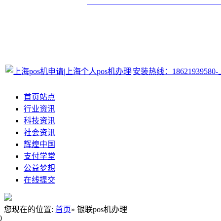
首页站点
行业资讯
科技资讯
社会资讯
辉煌中国
支付学堂
公益梦想
在线提交
您现在的位置:
首页
» 银联pos机办理
0