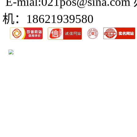
E-mial:021pos@sina.com
机：18621939580